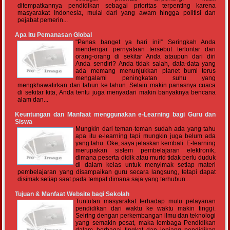
ditempatkannya pendidikan sebagai prioritas terpenting karena
masyarakat Indonesia, mulai dari yang awam hingga politisi dan
pejabat pemerin...
Apa Itu Pemanasan Global
"Panas banget ya hari ini!” Seringkah Anda
mendengar pernyataan tersebut terlontar dari
orang-orang di sekitar Anda ataupun dari diri
Anda sendiri? Anda tidak salah, data-data yang
ada memang menunjukkan planet bumi terus
mengalami peningkatan suhu yang
mengkhawatirkan dari tahun ke tahun. Selain makin panasnya cuaca
di sekitar kita, Anda tentu juga menyadari makin banyaknya bencana
alam dan...
Keuntungan dan Manfaat menggunakan e-Learning bagi Guru dan
Siswa
Mungkin dari teman-teman sudah ada yang tahu
apa itu e-learning tapi mungkin juga belum ada
yang tahu. Oke, saya jelaskan kembali. E-learning
merupakan sistem pembelajaran elektronik,
dimana peserta didik atau murid tidak perlu duduk
di dalam kelas untuk menyimak setiap materi
pembelajaran yang disampaikan guru secara langsung, tetapi dapat
disimak setiap saat pada tempat dimana saja yang terhubun...
Tujuan & Manfaat Website bagi Sekolah
Tuntutan masyarakat terhadap mutu pelayanan
pendidikan dari waktu ke waktu makin tinggi.
Seiring dengan perkembangan ilmu dan teknologi
yang semakin pesat, maka lembaga Pendidikan