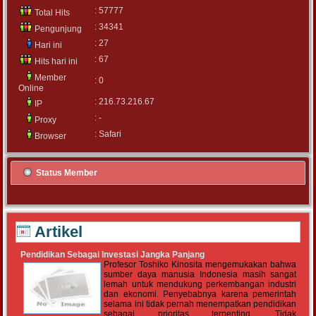
: 57777
Total Hits
: 34341
Pengunjung
: 27
Hari ini
: 67
Hits hari ini
Member
: 0
Online
: 216.73.216.67
IP
: -
Proxy
: Safari
Browser
Status Member
Artikel
Pendidikan Sebagai Investasi Jangka Panjang
Profesor Toshiko Kinosita mengemukakan bahwa
sumber daya manusia Indonesia masih sangat
lemah untuk mendukung perkembangan industri
dan ekonomi. Penyebabnya karena pemerintah
selama ini tidak pernah menempatkan pendidikan
sebagai prioritas terpenting. Tidak